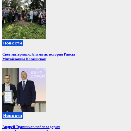
Новости
Свет материнской памяти: история Раисы
Михайловны Казанцевой
Новости
Андрей Травников поблагодарил