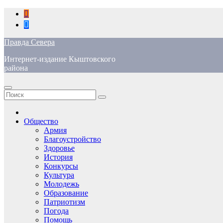
Перейти
к
содержимому
Правда Севера
Интернет-издание Кыштовского
района
Общество
Армия
Благоустройство
Здоровье
История
Конкурсы
Культура
Молодежь
Образование
Патриотизм
Погода
Помощь