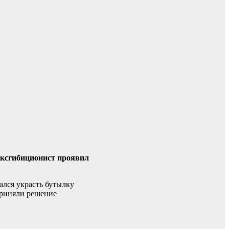
Эксгибиционист проявил
ался украсть бутылку
приняли решение