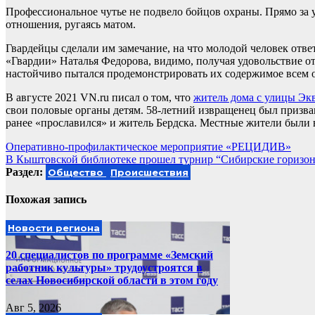
Профессиональное чутье не подвело бойцов охраны. Прямо з
отношения, ругаясь матом.
Гвардейцы сделали им замечание, на что молодой человек отве
«Гвардии» Наталья Федорова, видимо, получая удовольствие от 
настойчиво пытался продемонстрировать их содержимое всем
В августе 2021 VN.ru писал о том, что
житель дома с улицы Эк
свои половые органы детям. 58-летний извращенец был призва
ранее «прославился» и житель Бердска. Местные жители были 
Навигация
Оперативно-профилактическое мероприятие «РЕЦИДИВ»
В Кыштовской библиотеке прошел турнир “Сибирские горизо
по
Раздел:
Общество
Происшествия
записям
Похожая запись
Новости региона
20 специалистов по программе «Земский
работник культуры» трудоустроятся в
селах Новосибирской области в этом году
Авг 5, 2026