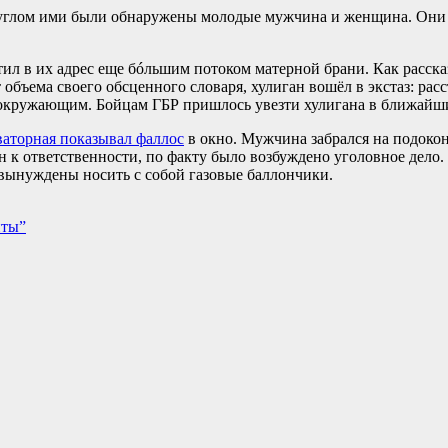
а углом ими были обнаружены молодые мужчина и женщина. Они
тил в их адрес еще бóльшим потоком матерной брани. Как расска
объема своего обсценного словаря, хулиган вошёл в экстаз: рас
 окружающим. Бойцам ГБР пришлось увезти хулигана в ближайш
ваторная показывал фаллос
в окно. Мужчина забрался на подоко
н к ответственности, по факту было возбуждено уголовное дел
вынуждены носить с собой газовые баллончики.
нты”