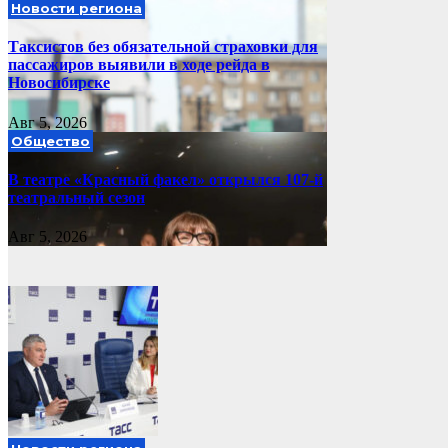
Новости региона
Таксистов без обязательной страховки для
пассажиров выявили в ходе рейда в
Новосибирске
Авг 5, 2026
Общество
В театре «Красный факел» открылся 107-й
театральный сезон
Авг 5, 2026