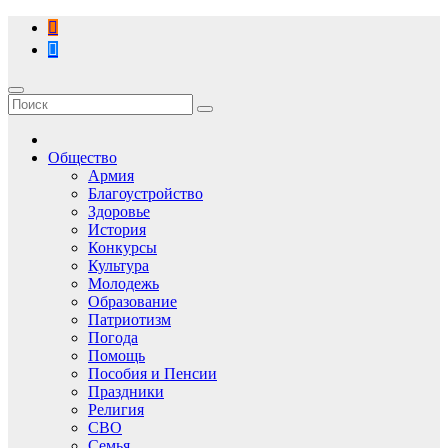
Перейти
к
содержимому
Общество
Армия
Благоустройство
Здоровье
История
Конкурсы
Культура
Молодежь
Образование
Патриотизм
Погода
Помощь
Пособия и Пенсии
Праздники
Религия
СВО
Семья