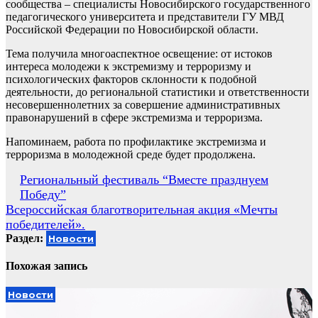
сообщества – специалисты Новосибирского государственного
педагогического университета и представители ГУ МВД
Российской Федерации по Новосибирской области.
Тема получила многоаспектное освещение: от истоков
интереса молодежи к экстремизму и терроризму и
психологических факторов склонности к подобной
деятельности, до региональной статистики и ответственности
несовершеннолетних за совершение административных
правонарушений в сфере экстремизма и терроризма.
Напоминаем, работа по профилактике экстремизма и
терроризма в молодежной среде будет продолжена.
Навигация
Региональный фестиваль “Вместе празднуем
Победу”
по
Всероссийская благотворительная акция «Мечты
записям
победителей».
Раздел:
Новости
Похожая запись
Новости