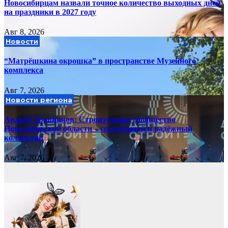
Новосибирцам назвали точное количество выходных дней
на праздники в 2027 году
Авг 8, 2026
Новости
“Матрёшкина окрошка” в пространстве Музейного
комплекса
Авг 7, 2026
Новости региона
Андрей Травников: Строительное сообщество
Новосибирской области – сплочённый и надёжный
коллектив
Авг 7, 2026