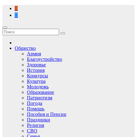
Перейти
к
содержимому
Общество
Армия
Благоустройство
Здоровье
История
Конкурсы
Культура
Молодежь
Образование
Патриотизм
Погода
Помощь
Пособия и Пенсии
Праздники
Религия
СВО
Семья