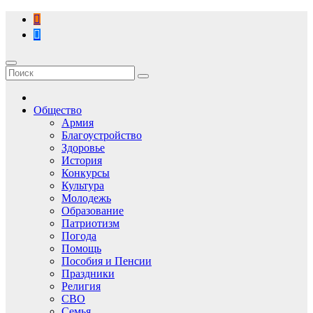
Перейти
к
содержимому
Общество
Армия
Благоустройство
Здоровье
История
Конкурсы
Культура
Молодежь
Образование
Патриотизм
Погода
Помощь
Пособия и Пенсии
Праздники
Религия
СВО
Семья