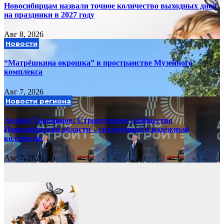
Новосибирцам назвали точное количество выходных дней
на праздники в 2027 году
Авг 8, 2026
Новости
“Матрёшкина окрошка” в пространстве Музейного
комплекса
Авг 7, 2026
Новости региона
Андрей Травников: Строительное сообщество
Новосибирской области – сплочённый и надёжный
коллектив
Авг 7, 2026