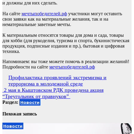
и должны для них сделать.
На сайте
мечтыпобедителей.рф
участники могут оставить
свои заявки как на материальные желания, так и на
нематериальные заветные мечты.
К материальным относятся товары для дома и сада, товары
для хобби (для рукоделия, туризма и спорта, букинистическая
продукция, подписные издания и пр.), бытовая и цифровая
техника.
Напоминаем: вы тоже можете помочь в реализации желаний!
Подробности на сайте
мечтыпобедителей.рф
Навигация
Профилактика проявлений экстремизма и
терроризма в молодежной среде
по
2 мая в Кыштовском РДК проведена акция
записям
“Треугольник от правнуков”
Раздел:
Новости
Похожая запись
Новости