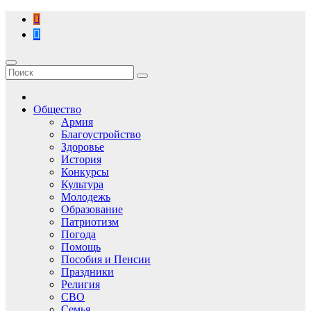
Перейти
к
содержимому
Общество
Армия
Благоустройство
Здоровье
История
Конкурсы
Культура
Молодежь
Образование
Патриотизм
Погода
Помощь
Пособия и Пенсии
Праздники
Религия
СВО
Семья