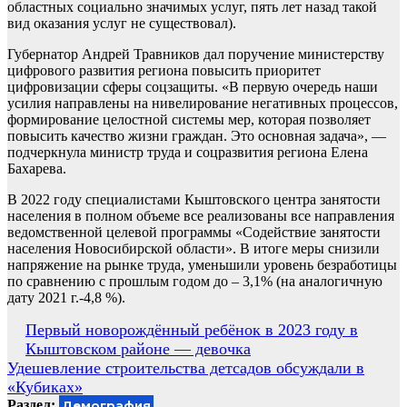
областных социально значимых услуг, пять лет назад такой
вид оказания услуг не существовал).
Губернатор Андрей Травников дал поручение министерству
цифрового развития региона повысить приоритет
цифровизации сферы соцзащиты. «В первую очередь наши
усилия направлены на нивелирование негативных процессов,
формирование целостной системы мер, которая позволяет
повысить качество жизни граждан. Это основная задача», —
подчеркнула министр труда и соцразвития региона Елена
Бахарева.
В 2022 году специалистами Кыштовского центра занятости
населения в полном объеме все реализованы все направления
ведомственной целевой программы «Содействие занятости
населения Новосибирской области». В итоге меры снизили
напряжение на рынке труда, уменьшили уровень безработицы
по сравнению с прошлым годом до – 3,1% (на аналогичную
дату 2021 г.-4,8 %).
Навигация
Первый новорождённый ребёнок в 2023 году в
Кыштовском районе — девочка
по
Удешевление строительства детсадов обсуждали в
записям
«Кубиках»
Раздел:
Демография