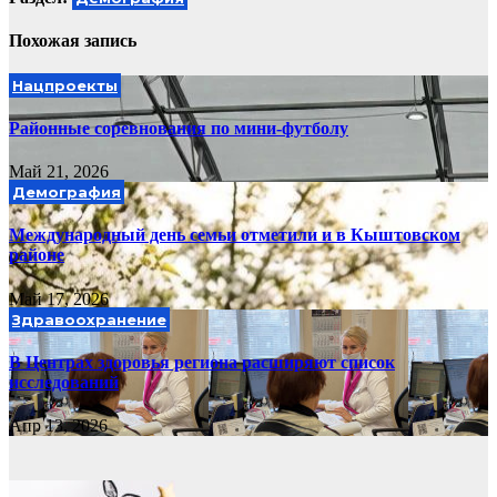
Похожая запись
Нацпроекты
Районные соревнования по мини-футболу
Май 21, 2026
Демография
Международный день семьи отметили и в Кыштовском
районе
Май 17, 2026
Здравоохранение
В Центрах здоровья региона расширяют список
исследований
Апр 13, 2026