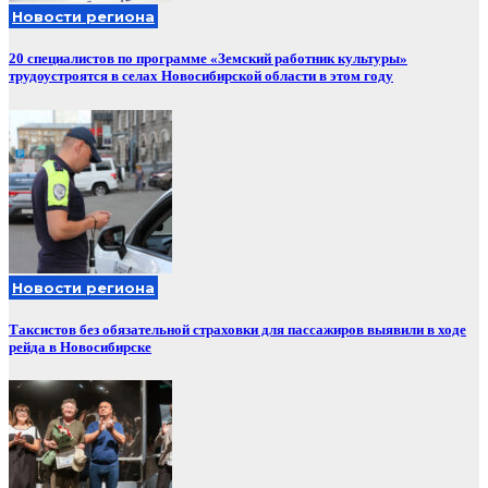
Новости региона
20 специалистов по программе «Земский работник культуры»
трудоустроятся в селах Новосибирской области в этом году
Новости региона
Таксистов без обязательной страховки для пассажиров выявили в ходе
рейда в Новосибирске