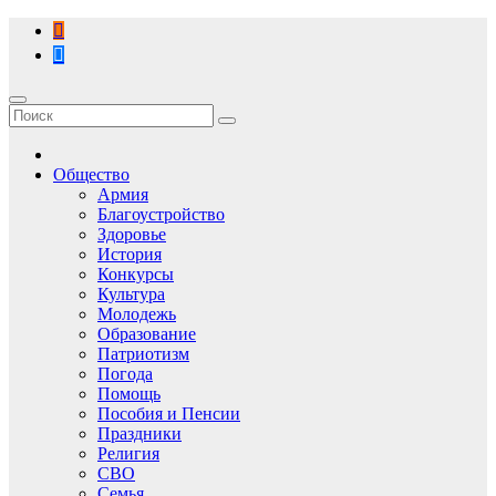
Перейти
к
содержимому
Общество
Армия
Благоустройство
Здоровье
История
Конкурсы
Культура
Молодежь
Образование
Патриотизм
Погода
Помощь
Пособия и Пенсии
Праздники
Религия
СВО
Семья