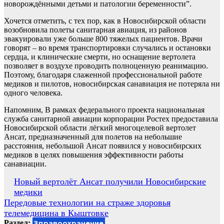
новорождёнными детьми и патологии беременности”.
Хочется отметить, с тех пор, как в Новосибирской области
возобновила полеты санитарная авиация, из районов
эвакуировали уже больше 800 тяжелых пациентов. Врачи
говорят – во время транспортировки случались и остановки
сердца, и клинические смерти, но оснащение вертолета
позволяет в воздухе проводить полноценную реанимацию.
Поэтому, благодаря слаженной профессиональной работе
медиков и пилотов, новосибирская санавиация не потеряла ни
одного человека.
Напомним, В рамках федерального проекта национальная
служба санитарной авиации корпорации Ростех предоставила
Новосибирской области лёгкий многоцелевой вертолет
Ансат, предназначенный для полетов на небольшие
расстояния, небольшой Ансат появился у новосибирских
медиков в целях повышения эффективности работы
санавиации.
Навигация
Новый вертолёт Ансат получили Новосибирские
медики
по
Передовые технологии на страже здоровья
записям
телемедицина в Кыштовке
Раздел:
Здравоохранение