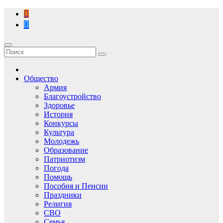
Перейти
к
содержимому
Общество
Армия
Благоустройство
Здоровье
История
Конкурсы
Культура
Молодежь
Образование
Патриотизм
Погода
Помощь
Пособия и Пенсии
Праздники
Религия
СВО
Семья