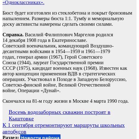
«Одноклассниках».
Бюст будет изготовлен из стеклобетона и покрыт бронзовым
напылением. Размеры бюста 1:1. Тумбу и мемориальную
доску активисты намерены сделать своими силами.
Справка.
Василий Филиппович Маргелов родился
14 декабря 1908 года в Екатеринославе.
Советский военачальник, командующий Воздушно-
десантными войсками в 1954—1959 и 1961—1979
годах, генерал армии (1967), Герой Советского
Союза (1944), лауреат Государственной премии
СССР (1975), кандидат военных наук (1968). Известен как
автор концепции применения ВДВ в стратегических
операциях. Участвовал в Походе в Западную Белоруссию,
Советско-финской войне, Великой Отечественной
войне, Операции «Дунай».
Скончался на 81-м году жизни в Москве 4 марта 1990 года.
Навигация
Восемь водозаборных скважин построят в
Кыштовке
по
К 1 сентября отремонтируют маршруты школьных
записям
автобусов
Раздел:
Новости района