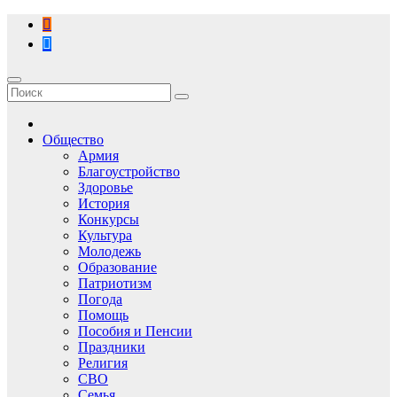
Перейти
к
содержимому
Общество
Армия
Благоустройство
Здоровье
История
Конкурсы
Культура
Молодежь
Образование
Патриотизм
Погода
Помощь
Пособия и Пенсии
Праздники
Религия
СВО
Семья