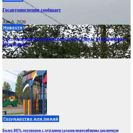
Госавтоинспеция сообщает
Авг 6, 2026
Новости
Свет материнской памяти: история Раисы Михайловны
Казанцевой
Авг 5, 2026
Государство для людей
Более 80% договоров с детскими садами новосибирцы заключили