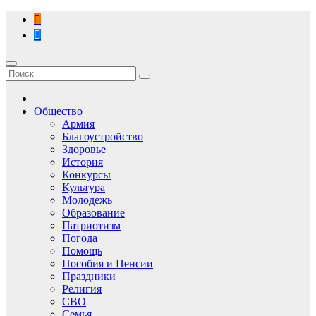
Перейти
к
содержимому
Общество
Армия
Благоустройство
Здоровье
История
Конкурсы
Культура
Молодежь
Образование
Патриотизм
Погода
Помощь
Пособия и Пенсии
Праздники
Религия
СВО
Семья