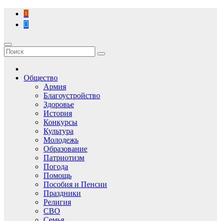
Перейти
к
содержимому
Общество
Армия
Благоустройство
Здоровье
История
Конкурсы
Культура
Молодежь
Образование
Патриотизм
Погода
Помощь
Пособия и Пенсии
Праздники
Религия
СВО
Семья