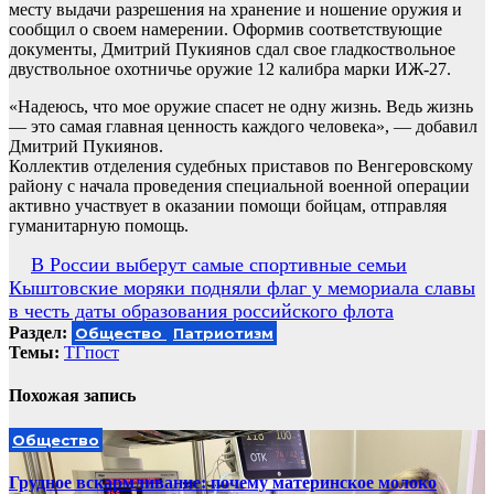
месту выдачи разрешения на хранение и ношение оружия и
сообщил о своем намерении. Оформив соответствующие
документы, Дмитрий Пукиянов сдал свое гладкоствольное
двуствольное охотничье оружие 12 калибра марки ИЖ-27.
«Надеюсь, что мое оружие спасет не одну жизнь. Ведь жизнь
— это самая главная ценность каждого человека», — добавил
Дмитрий Пукиянов.
Коллектив отделения судебных приставов по Венгеровскому
району с начала проведения специальной военной операции
активно участвует в оказании помощи бойцам, отправляя
гуманитарную помощь.
Навигация
В России выберут самые спортивные семьи
Кыштовские моряки подняли флаг у мемориала славы
по
в честь даты образования российского флота
записям
Раздел:
Общество
Патриотизм
Темы:
ТГпост
Похожая запись
Общество
Грудное вскармливание: почему материнское молоко