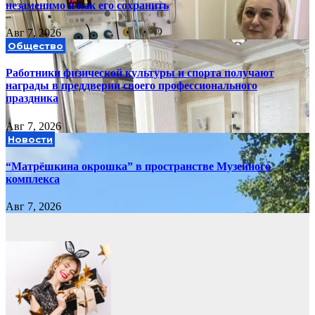
незаменимо и как его сохранить
Авг 7, 2026
Общество
Работники физической культуры и спорта получают
награды в преддверии своего профессионального
праздника
Авг 7, 2026
Новости
“Матрёшкина окрошка” в пространстве Музейного
комплекса
Авг 7, 2026