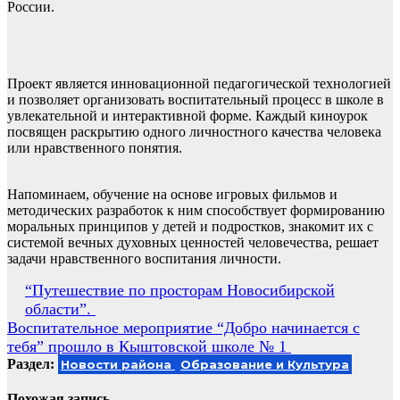
России.
Проект является инновационной педагогической технологией
и позволяет организовать воспитательный процесс в школе в
увлекательной и интерактивной форме. Каждый киноурок
посвящен раскрытию одного личностного качества человека
или нравственного понятия.
Напоминаем, обучение на основе игровых фильмов и
методических разработок к ним способствует формированию
моральных принципов у детей и подростков, знакомит их с
системой вечных духовных ценностей человечества, решает
задачи нравственного воспитания личности.
Навигация
“Путешествие по просторам Новосибирской
области”.
по
Воспитательное мероприятие “Добро начинается с
записям
тебя” прошло в Кыштовской школе № 1
Раздел:
Новости района
Образование и Культура
Похожая запись