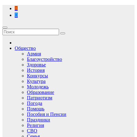
Перейти
к
содержимому
Общество
Армия
Благоустройство
Здоровье
История
Конкурсы
Культура
Молодежь
Образование
Патриотизм
Погода
Помощь
Пособия и Пенсии
Праздники
Религия
СВО
Семья