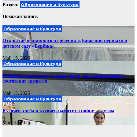
Раздел:
Образование и Культура
Похожая запись
Образование и Культура
Открытие первичного отделения «Движения первых» в
детском саду «Берёзка»
Май 15, 2026
Образование и Культура
Районная интеллектуальная битва „Батальон знаний“:
состязание эрудитов
Май 13, 2026
Образование и Культура
Кусочек хлеба и кусочек памяти: о войне — детям
Май 10, 2026