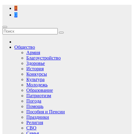
Перейти
к
содержимому
Общество
Армия
Благоустройство
Здоровье
История
Конкурсы
Культура
Молодежь
Образование
Патриотизм
Погода
Помощь
Пособия и Пенсии
Праздники
Религия
СВО
Семья