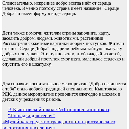
Следовательно, искреннее добро всегда идёт от сердца
человека. Именно поэтому страна имеет название “Сердце
Добра” и имеет форму в виде сердца.
Дети также помогли жителям страны заполнить карту,
заселить добром, людьми, животными, растениями.
Рассмотрели сюжетные картинки добрых поступков. Жители
страны “Сердце Добра” подарили ребятам тайную шкатулку
добрых поступков. Это нужно затем, чтоб каждый из детей,
сделавший добрый поступок смог взять маленькое сердечко и
опустить его в шкатулку.
Для справки: воспитательное мероприятие “Добро начинается
с тебя” стало доброй традицией специалистов Кыштовского
РДК, данное мероприятие проводится ежегодно в школах и
детских учреждениях района.
Навигация
В Кыштовской школе №1 прошёл кинопоказ
“Лошадка для героя”
по
«Музей как средство гражданско-патриотического
записям
воспитания населения»