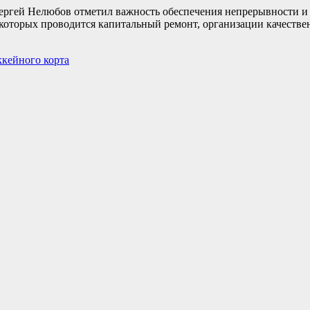
ергей Нелюбов отметил важность обеспечения непрерывности и
в которых проводится капитальный ремонт, организации качеств
ккейного корта