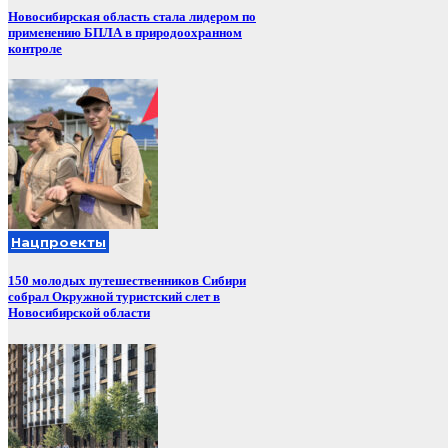
Новосибирская область стала лидером по
применению БПЛА в природоохранном
контроле
Нацпроекты
150 молодых путешественников Сибири
собрал Окружной туристский слет в
Новосибирской области