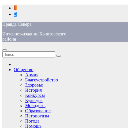
Перейти
к
содержимому
Правда Севера
Интернет-издание Кыштовского
района
Общество
Армия
Благоустройство
Здоровье
История
Конкурсы
Культура
Молодежь
Образование
Патриотизм
Погода
Помощь