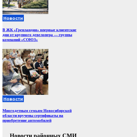
Новости
В ЖК «Гренландия» впервые клиентские
дни от крупного девелопера — группы
компаний «СОЮЗ»
Новости
Многодетным семьям Новосибирской
области вручены сертификаты на
приобретение автомобилей