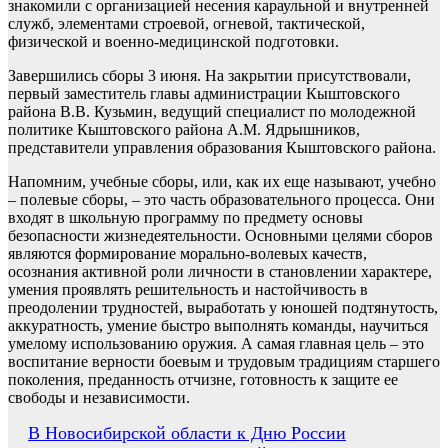
знакомили с организацией несения караульной и внутренней
служб, элементами строевой, огневой, тактической,
физической и военно-медицинской подготовки.
Завершились сборы 3 июня. На закрытии присутствовали,
первый заместитель главы администрации Кыштовского
района В.В. Кузьмин, ведущий специалист по молодежной
политике Кыштовского района А.М. Ядрышников,
представители управления образования Кыштовского района.
Напомним, учебные сборы, или, как их еще называют, учебно
– полевые сборы, – это часть образовательного процесса. Они
входят в школьную программу по предмету основы
безопасности жизнедеятельности. Основными целями сборов
являются формирование морально-волевых качеств,
осознания активной роли личности в становлении характере,
умения проявлять решительность и настойчивость в
преодолении трудностей, выработать у юношей подтянутость,
аккуратность, умение быстро выполнять команды, научиться
умелому использованию оружия. А самая главная цель – это
воспитание верности боевым и трудовым традициям старшего
поколения, преданность отчизне, готовность к защите ее
свободы и независимости.
Навигация
В Новосибирской области к Дню России