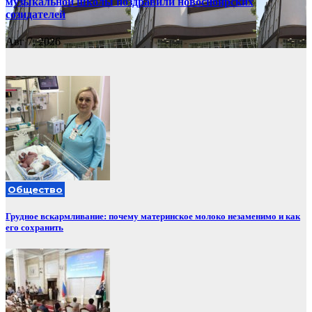
музыкальной школы поздравили новосибирских
созидателей
Авг 7, 2026
Общество
Грудное вскармливание: почему материнское молоко незаменимо и как
его сохранить