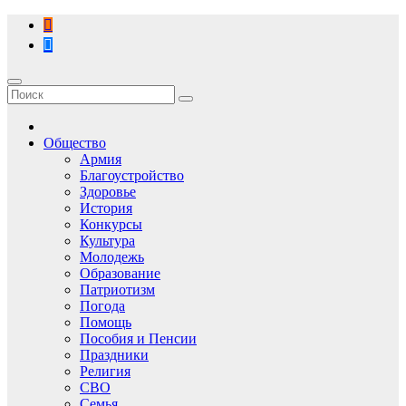
Перейти
к
содержимому
Общество
Армия
Благоустройство
Здоровье
История
Конкурсы
Культура
Молодежь
Образование
Патриотизм
Погода
Помощь
Пособия и Пенсии
Праздники
Религия
СВО
Семья