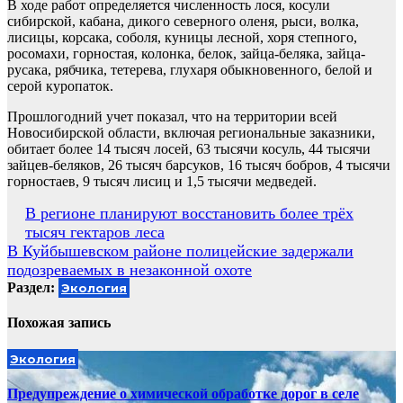
В ходе работ определяется численность лося, косули
сибирской, кабана, дикого северного оленя, рыси, волка,
лисицы, корсака, соболя, куницы лесной, хоря степного,
росомахи, горностая, колонка, белок, зайца-беляка, зайца-
русака, рябчика, тетерева, глухаря обыкновенного, белой и
серой куропаток.
Прошлогодний учет показал, что на территории всей
Новосибирской области, включая региональные заказники,
обитает более 14 тысяч лосей, 63 тысячи косуль, 44 тысячи
зайцев-беляков, 26 тысяч барсуков, 16 тысяч бобров, 4 тысячи
горностаев, 9 тысяч лисиц и 1,5 тысячи медведей.
Навигация
В регионе планируют восстановить более трёх
тысяч гектаров леса
по
В Куйбышевском районе полицейские задержали
записям
подозреваемых в незаконной охоте
Раздел:
Экология
Похожая запись
Экология
Предупреждение о химической обработке дорог в селе