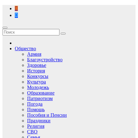
Перейти
к
содержимому
Общество
Армия
Благоустройство
Здоровье
История
Конкурсы
Культура
Молодежь
Образование
Патриотизм
Погода
Помощь
Пособия и Пенсии
Праздники
Религия
СВО
Семья