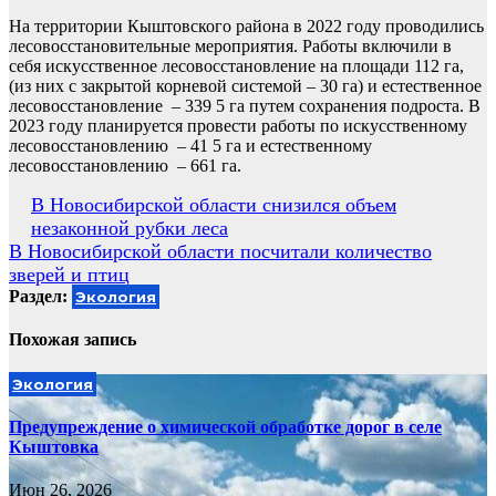
На территории Кыштовского района в 2022 году проводились
лесовосстановительные мероприятия. Работы включили в
себя искусственное лесовосстановление на площади 112 га,
(из них с закрытой корневой системой – 30 га) и естественное
лесовосстановление – 339 5 га путем сохранения подроста. В
2023 году планируется провести работы по искусственному
лесовосстановлению – 41 5 га и естественному
лесовосстановлению – 661 га.
Навигация
В Новосибирской области снизился объем
незаконной рубки леса
по
В Новосибирской области посчитали количество
записям
зверей и птиц
Раздел:
Экология
Похожая запись
Экология
Предупреждение о химической обработке дорог в селе
Кыштовка
Июн 26, 2026