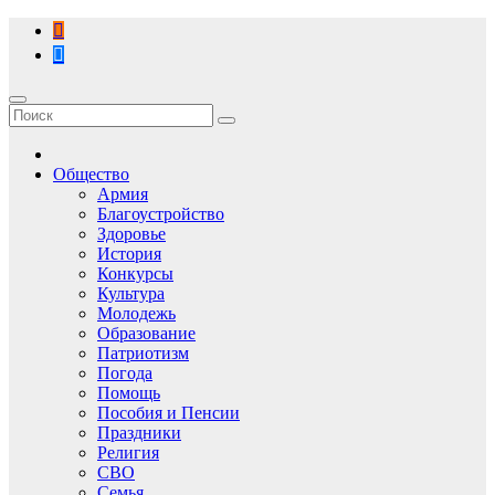
Перейти
к
содержимому
Общество
Армия
Благоустройство
Здоровье
История
Конкурсы
Культура
Молодежь
Образование
Патриотизм
Погода
Помощь
Пособия и Пенсии
Праздники
Религия
СВО
Семья