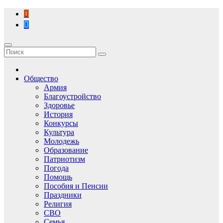
Перейти
к
содержимому
Общество
Армия
Благоустройство
Здоровье
История
Конкурсы
Культура
Молодежь
Образование
Патриотизм
Погода
Помощь
Пособия и Пенсии
Праздники
Религия
СВО
Семья