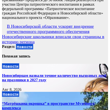
участии Центра патриотического воспитания в рамках
федеральной программы «Патриотическое воспитание
граждан Российской Федерации в Новосибирской области»
национального проекта «Образование».
Навигация
В Новосибирской области ускорят внедрение
отечественного программного обеспечения
по
Новосибирские школьники вписали свои страницы в
записям
историю региона
Раздел:
Новости
Похожая запись
Новости
Новосибирцам назвали точное количество выходных дней
на праздники в 2027 году
Авг 8, 2026
Новости
“Матрёшкина окрошка” в пространстве Музейного
комплекса