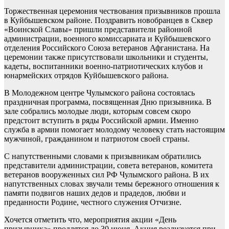
Торжественная церемония чествования призывников прошла
в Куйбышевском районе. Поздравить новобранцев в Сквер
«Воинской Славы» пришли представители районной
администрации, военного комиссариата и Куйбышевского
отделения Российского Союза ветеранов Афганистана. На
церемонии также присутствовали школьники и студенты,
кадеты, воспитанники военно-патриотических клубов и
юнармейских отрядов Куйбышевского района.
В Молодежном центре Чулымского района состоялась
праздничная программа, посвященная Дню призывника. В
зале собрались молодые люди, которым совсем скоро
предстоит вступить в ряды Российской армии. Именно
служба в армии помогает молодому человеку стать настоящим
мужчиной, гражданином и патриотом своей страны.
С напутственными словами к призывникам обратились
представители администрации, совета ветеранов, комитета
ветеранов вооруженных сил РФ Чулымского района. В их
напутственных словах звучали темы бережного отношения к
памяти подвигов наших дедов и прадедов, любви и
преданности Родине, честного служения Отчизне.
Хочется отметить что, мероприятия акции «День
призывника» продлятся до 30 июня. Акция реализуется при