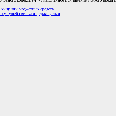
 Уголовного кодекса РФ «Умышленное причинение тяжкого вреда 
 о хищении бюджетных средств
тку тушей свиньи и двумя гусями