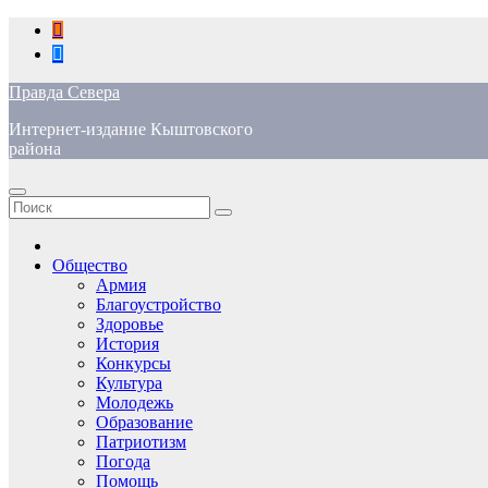
Перейти
к
содержимому
Правда Севера
Интернет-издание Кыштовского
района
Общество
Армия
Благоустройство
Здоровье
История
Конкурсы
Культура
Молодежь
Образование
Патриотизм
Погода
Помощь