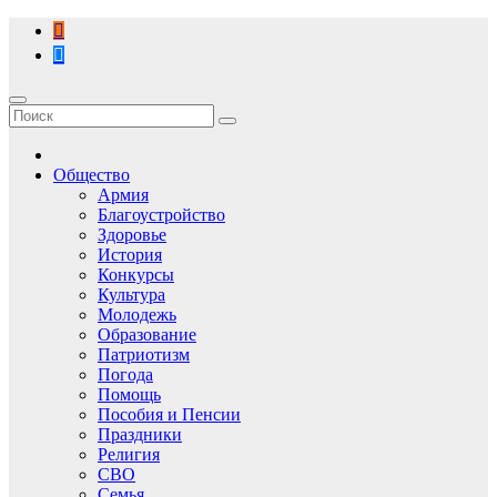
Перейти
к
содержимому
Общество
Армия
Благоустройство
Здоровье
История
Конкурсы
Культура
Молодежь
Образование
Патриотизм
Погода
Помощь
Пособия и Пенсии
Праздники
Религия
СВО
Семья