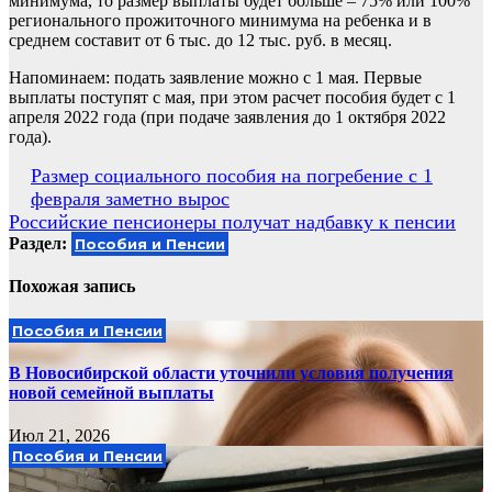
минимума, то размер выплаты будет больше – 75% или 100%
регионального прожиточного минимума на ребенка и в
среднем составит от 6 тыс. до 12 тыс. руб. в месяц.
Напоминаем: подать заявление можно с 1 мая. Первые
выплаты поступят с мая, при этом расчет пособия будет с 1
апреля 2022 года (при подаче заявления до 1 октября 2022
года).
Навигация
Размер социального пособия на погребение с 1
февраля заметно вырос
по
Российские пенсионеры получат надбавку к пенсии
записям
Раздел:
Пособия и Пенсии
Похожая запись
Пособия и Пенсии
В Новосибирской области уточнили условия получения
новой семейной выплаты
Июл 21, 2026
Пособия и Пенсии