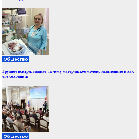
Общество
Грудное вскармливание: почему материнское молоко незаменимо и как
его сохранить
Общество