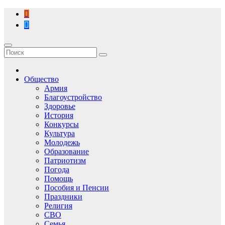
Перейти
к
содержимому
Общество
Армия
Благоустройство
Здоровье
История
Конкурсы
Культура
Молодежь
Образование
Патриотизм
Погода
Помощь
Пособия и Пенсии
Праздники
Религия
СВО
Семья