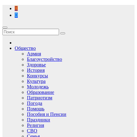
Перейти
к
содержимому
Общество
Армия
Благоустройство
Здоровье
История
Конкурсы
Культура
Молодежь
Образование
Патриотизм
Погода
Помощь
Пособия и Пенсии
Праздники
Религия
СВО
Семья