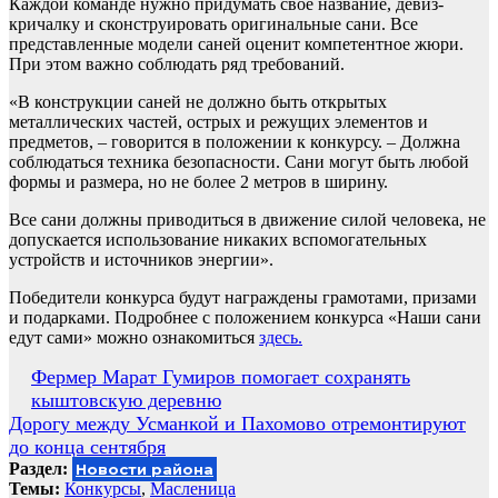
Каждой команде нужно придумать свое название, девиз-
кричалку и сконструировать оригинальные сани. Все
представленные модели саней оценит компетентное жюри.
При этом важно соблюдать ряд требований.
«В конструкции саней не должно быть открытых
металлических частей, острых и режущих элементов и
предметов, – говорится в положении к конкурсу. – Должна
соблюдаться техника безопасности. Сани могут быть любой
формы и размера, но не более 2 метров в ширину.
Все сани должны приводиться в движение силой человека, не
допускается использование никаких вспомогательных
устройств и источников энергии».
Победители конкурса будут награждены грамотами, призами
и подарками. Подробнее с положением конкурса «Наши сани
едут сами» можно ознакомиться
здесь.
Навигация
Фермер Марат Гумиров помогает сохранять
кыштовскую деревню
по
Дорогу между Усманкой и Пахомово отремонтируют
записям
до конца сентября
Раздел:
Новости района
Темы:
Конкурсы
,
Масленица