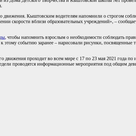
и из Дома Детского Творчества и Кыштовской школы №1 прове
.
го движения. Кыштовским водителям напомнили о строгом собл
нижении скорости вблизи образовательных учреждений», – сообща
цы
, чтобы напомнить взрослым о необходимости соблюдать пра
ь к этому событию заранее – нарисовали рисунки, посвященные
го движения проходит во всем мире с 17 по 23 мая 2021 года п
едели проводятся информационные мероприятия под общим дев