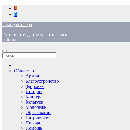
Перейти
к
содержимому
Правда Севера
Интернет-издание Кыштовского
района
Общество
Армия
Благоустройство
Здоровье
История
Конкурсы
Культура
Молодежь
Образование
Патриотизм
Погода
Помощь