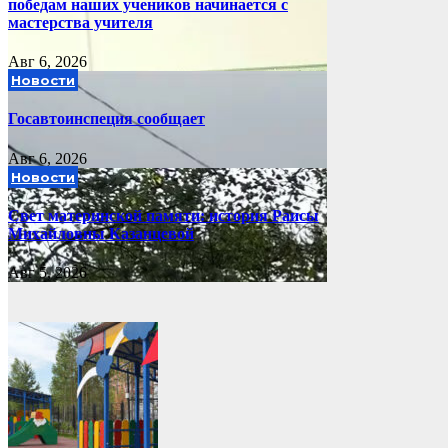
победам наших учеников начинается с
мастерства учителя
Авг 6, 2026
Новости
Госавтоинспеция сообщает
Авг 6, 2026
Новости
Свет материнской памяти: история Раисы
Михайловны Казанцевой
Авг 5, 2026