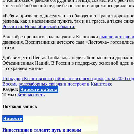
В Кыштовском районе сотрудники ГИБДД совместно с ребятам
к шестой Глобальной неделе безопасности дорожного движения
«Ребята призвали односельчан к соблюдению Правил дорожно
режима, как в населенном пункте, так и на трассе, а также с
России по Новосибирской области.
В декабре прошлого года на улицы Кыштовки
вышли детсадов
движения. Воспитанники детского сада «Ласточка» готовилис
стихи.
Добавим, что Шестая Глобальная неделя безопасности дорожно
Объединенных Наций. В России в поддержку основной идеи н
– сохраняем жизнь».
Навигация
Прокурор Кыштовского района отчитался о доходах за 2020 год
Восемь водозаборных скважин построят в Кыштовке
по
Раздел:
Новости района
записям
Темы:
Безопасность
Похожая запись
Новости
Инвестиции в талант: путь к новым