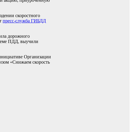
ли акцию, приуроченную
юдении скоростного
ет
пресс-служба ГИБДД
вила дорожного
 теме ПДД, выучили
о инициативе Организации
изом «Снижаем скорость