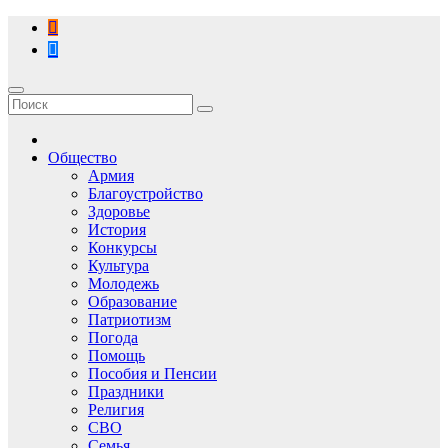
Перейти
к
содержимому
Общество
Армия
Благоустройство
Здоровье
История
Конкурсы
Культура
Молодежь
Образование
Патриотизм
Погода
Помощь
Пособия и Пенсии
Праздники
Религия
СВО
Семья